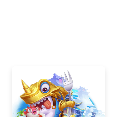
Đá gà vf555:
Các trận đá gà trực tiếp kịch tính,
thu hút đông đảo người xem.
Xổ số vf555:
Các loại hình xổ số truyền thống
và hiện đại với tỷ lệ trả thưởng cao.
Đặc biệt, các trò chơi Bắn cá và Nổ hũ tiếp tục là tâm
điểm, thu hút lượng lớn người chơi nhờ tính giải trí
cao và cơ hội thắng lớn. vf555 nhà cái cam kết mang
đến những trò chơi công bằng và minh bạch.