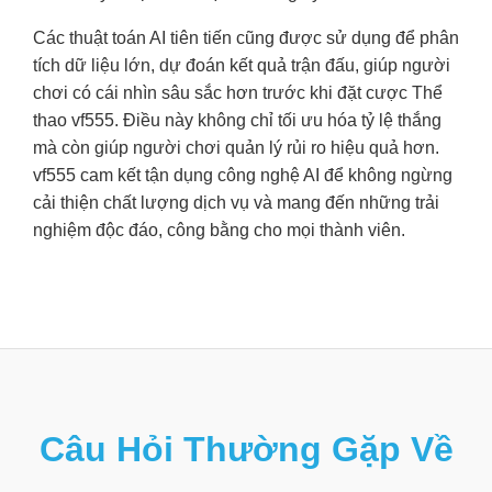
Các thuật toán AI tiên tiến cũng được sử dụng để phân
tích dữ liệu lớn, dự đoán kết quả trận đấu, giúp người
chơi có cái nhìn sâu sắc hơn trước khi đặt cược Thể
thao vf555. Điều này không chỉ tối ưu hóa tỷ lệ thắng
mà còn giúp người chơi quản lý rủi ro hiệu quả hơn.
vf555 cam kết tận dụng công nghệ AI để không ngừng
cải thiện chất lượng dịch vụ và mang đến những trải
nghiệm độc đáo, công bằng cho mọi thành viên.
Câu Hỏi Thường Gặp Về