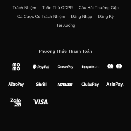
Trách Nhiệm
Tuân Thủ GDPR
Câu Hỏi Thường Gặp
Cá Cược Có Trách Nhiệm
Đăng Nhập
Đăng Ký
Tải Xuống
Phương Thức Thanh Toán