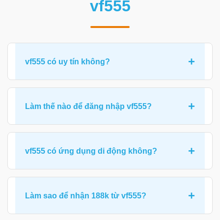
vf555
+
vf555 có uy tín không?
+
Làm thế nào để đăng nhập vf555?
+
vf555 có ứng dụng di động không?
+
Làm sao để nhận 188k từ vf555?