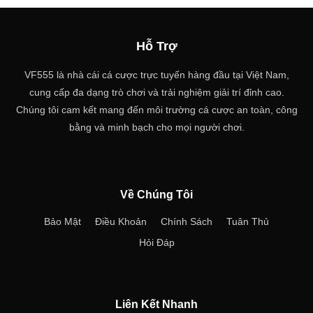
Hỗ Trợ
VF555 là nhà cái cá cược trực tuyến hàng đầu tại Việt Nam,
cung cấp đa dạng trò chơi và trải nghiệm giải trí đỉnh cao.
Chúng tôi cam kết mang đến môi trường cá cược an toàn, công
bằng và minh bạch cho mọi người chơi.
Về Chúng Tôi
Bảo Mật
Điều Khoản
Chính Sách
Tuân Thủ
Hỏi Đáp
Liên Kết Nhanh