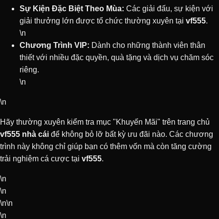
Sự Kiện Đặc Biệt Theo Mùa:
Các giải đấu, sự kiện với
giải thưởng lớn được tổ chức thường xuyên tại
vf555
.
\n
Chương Trình VIP:
Dành cho những thành viên thân
thiết với nhiều đặc quyền, quà tặng và dịch vụ chăm sóc
riêng.
\n
\n
Hãy thường xuyên kiểm tra mục "Khuyến Mãi" trên trang chủ
vf555 nhà cái
để không bỏ lỡ bất kỳ ưu đãi nào. Các chương
trình này không chỉ giúp bạn có thêm vốn mà còn tăng cường
trải nghiệm cá cược tại
vf555
.
\n
\n
\n\n
\n