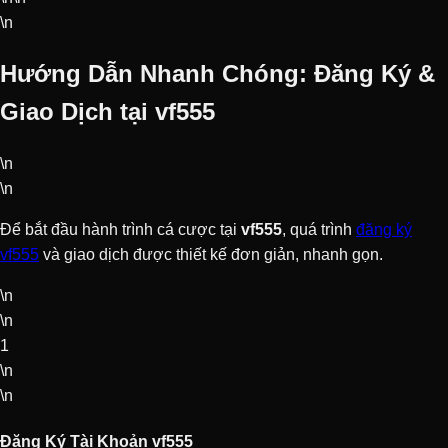
\n
Hướng Dẫn Nhanh Chóng: Đăng Ký &
Giao Dịch tại vf555
\n
\n
Để bắt đầu hành trình cá cược tại
vf555
, quá trình
đăng ký
vf555
và giao dịch được thiết kế đơn giản, nhanh gọn.
\n
\n
1
\n
\n
Đăng Ký Tài Khoản vf555