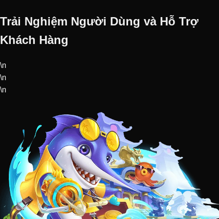
Trải Nghiệm Người Dùng và Hỗ Trợ
Khách Hàng
\n
\n
\n