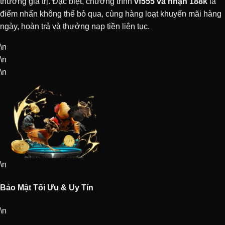
thưởng giá trị. Đặc biệt, chương trình
vf555 và nhận 188k
là
điểm nhấn không thể bỏ qua, cùng hàng loạt khuyến mãi hàng
ngày, hoàn trả và thưởng nạp tiền liên tục.
\n
\n
\n
\n
Bảo Mật Tối Ưu & Uy Tín
\n