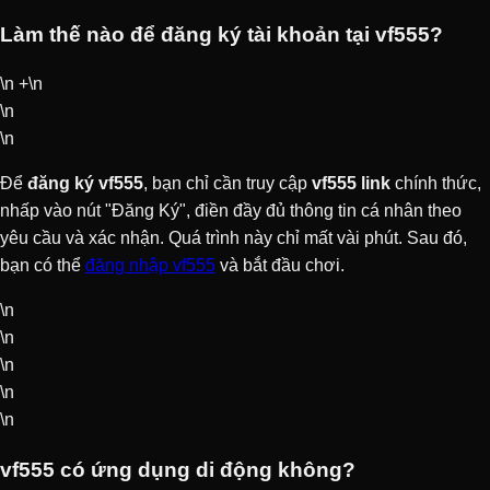
Làm thế nào để đăng ký tài khoản tại vf555?
\n
+
\n
\n
\n
Để
đăng ký vf555
, bạn chỉ cần truy cập
vf555 link
chính thức,
nhấp vào nút "Đăng Ký", điền đầy đủ thông tin cá nhân theo
yêu cầu và xác nhận. Quá trình này chỉ mất vài phút. Sau đó,
bạn có thể
đăng nhập vf555
và bắt đầu chơi.
\n
\n
\n
\n
\n
vf555 có ứng dụng di động không?