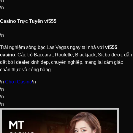
\n
\n
Casino Trực Tuyến vf555
\n
Trải nghiệm sòng bạc Las Vegas ngay tại nhà với
vf555
casino
. Các trò Baccarat, Roulette, Blackjack, Sicbo được dẫn
dắt bởi dealer xinh đẹp, chuyên nghiệp, mang lại cảm giác
chân thực và công bằng.
\n
Chơi Casino
\n
\n
\n
\n