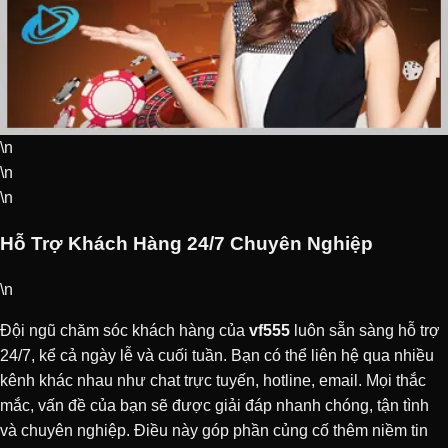
\n
\n
\n
Hỗ Trợ Khách Hàng 24/7 Chuyên Nghiệp
\n
Đội ngũ chăm sóc khách hàng của
vf555
luôn sẵn sàng hỗ trợ
24/7, kể cả ngày lễ và cuối tuần. Bạn có thể liên hệ qua nhiều
kênh khác nhau như chat trực tuyến, hotline, email. Mọi thắc
mắc, vấn đề của bạn sẽ được giải đáp nhanh chóng, tận tình
và chuyên nghiệp. Điều này góp phần củng cố thêm niềm tin