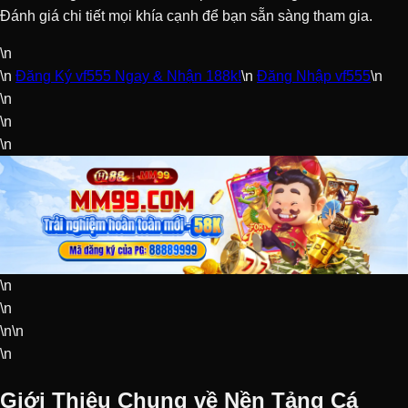
Đánh giá chi tiết mọi khía cạnh để bạn sẵn sàng tham gia.
\n
\n
Đăng Ký vf555 Ngay & Nhận 188k!
\n
Đăng Nhập vf555
\n
\n
\n
\n
\n
\n
\n\n
\n
Giới Thiệu Chung về Nền Tảng Cá