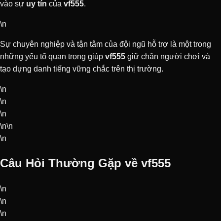
vào sự
uy tín
của
vf555
.
\n
Sự chuyên nghiệp và tận tâm của đội ngũ hỗ trợ là một trong
những yếu tố quan trọng giúp
vf555
giữ chân người chơi và
tạo dựng danh tiếng vững chắc trên thị trường.
\n
\n
\n
\n\n
\n
Câu Hỏi Thường Gặp về vf555
\n
\n
\n