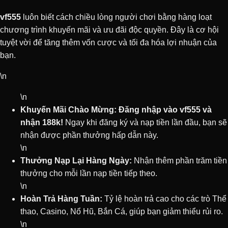
vf555
luôn biết cách chiều lòng người chơi bằng hàng loạt
chương trình khuyến mãi và ưu đãi độc quyền. Đây là cơ hội
tuyệt vời để tăng thêm vốn cược và tối đa hóa lợi nhuận của
bạn.
\n
\n
Khuyến Mãi Chào Mừng: Đăng nhập vào vf555 và
nhận 188k!
Ngay khi đăng ký và nạp tiền lần đầu, bạn sẽ
nhận được phần thưởng hấp dẫn này.
\n
Thưởng Nạp Lại Hàng Ngày:
Nhận thêm phần trăm tiền
thưởng cho mỗi lần nạp tiền tiếp theo.
\n
Hoàn Trả Hàng Tuần:
Tỷ lệ hoàn trả cao cho các trò Thể
thao, Casino, Nổ Hũ, Bắn Cá, giúp bạn giảm thiểu rủi ro.
\n