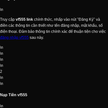
\n
Truy cập
vf555 link
chính thức, nhấp vào nút "Đăng Ký" và
điền các thông tin cần thiết như tên đăng nhập, mật khẩu, số
điện thoại. Đảm bảo thông tin chính xác để thuận tiện cho việc
đăng nhập vf555
sau này.
\n
\n
\n
\n
2
\n
\n
Nạp Tiền vf555
\n