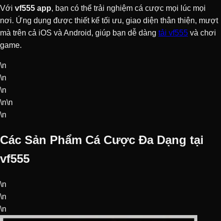
Với
vf555 app
, bạn có thể trải nghiệm cá cược mọi lúc mọi
nơi. Ứng dụng được thiết kế tối ưu, giao diện thân thiện, mượt
mà trên cả iOS và Android, giúp bạn dễ dàng
tải vf555
và chơi
game.
\n
\n
\n
\n\n
\n
Các Sản Phẩm Cá Cược Đa Dạng tại
vf555
\n
\n
\n