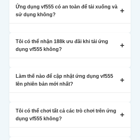
Ứng dụng vf555 có an toàn để tải xuống và
+
sử dụng không?
Tôi có thể nhận 188k ưu đãi khi tải ứng
+
dụng vf555 không?
Làm thế nào để cập nhật ứng dụng vf555
+
lên phiên bản mới nhất?
Tôi có thể chơi tất cả các trò chơi trên ứng
+
dụng vf555 không?