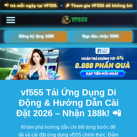
📢
ỗi ngày tại VF555.
🎉 Tham gia VF555 để không bỏ lỡ những gi
•
Đăng ký tặng 168K
Nạp đầu nhận 500K
vf555 Tải Ứng Dụng Di
Động & Hướng Dẫn Cài
Đặt 2026 – Nhận 188k! 📲
Khám phá hướng dẫn chi tiết từng bước để
tải và cài đặt ứng dụng vf555 chính thức. Đảm