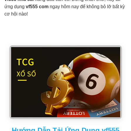
ứng dụng
vf555 com
ngay hôm nay để không bỏ lỡ bất kỳ
cơ hội nào!
Hướng Dẫn Tải Ứng Dụng vf555