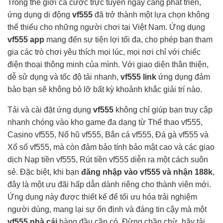
Trong thế giới cá cược trực tuyến ngày càng phát triển,
ứng dụng di động
vf555
đã trở thành một lựa chọn không
thể thiếu cho những người chơi tại Việt Nam. Ứng dụng
vf555 app
mang đến sự tiện lợi tối đa, cho phép bạn tham
gia các trò chơi yêu thích mọi lúc, mọi nơi chỉ với chiếc
điện thoại thông minh của mình. Với giao diện thân thiện,
dễ sử dụng và tốc độ tải nhanh,
vf555 link
ứng dụng đảm
bảo bạn sẽ không bỏ lỡ bất kỳ khoảnh khắc giải trí nào.
Tải và cài đặt ứng dụng
vf555
không chỉ giúp bạn truy cập
nhanh chóng vào kho game đa dạng từ Thể thao vf555,
Casino vf555, Nổ hũ vf555, Bắn cá vf555, Đá gà vf555 và
Xổ số vf555, mà còn đảm bảo tính bảo mật cao và các giao
dịch Nạp tiền vf555, Rút tiền vf555 diễn ra một cách suôn
sẻ. Đặc biệt, khi bạn
đăng nhập vào vf555 và nhận 188k
,
đây là một ưu đãi hấp dẫn dành riêng cho thành viên mới.
Ứng dụng này được thiết kế để tối ưu hóa trải nghiệm
người dùng, mang lại sự ổn định và đáng tin cậy mà một
vf555 nhà cái
hàng đầu cần có. Đừng chần chừ, hãy tải