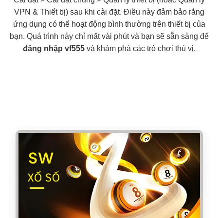
VPN & Thiết bị) sau khi cài đặt. Điều này đảm bảo rằng
ứng dụng có thể hoạt động bình thường trên thiết bị của
bạn. Quá trình này chỉ mất vài phút và bạn sẽ sẵn sàng để
đăng nhập vf555
và khám phá các trò chơi thú vị.