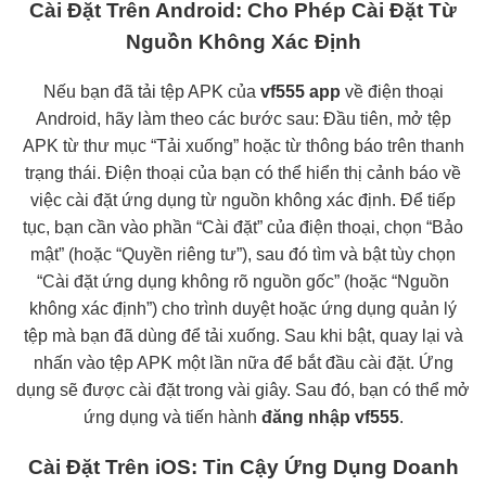
Cài Đặt Trên Android: Cho Phép Cài Đặt Từ
Nguồn Không Xác Định
Nếu bạn đã tải tệp APK của
vf555 app
về điện thoại
Android, hãy làm theo các bước sau: Đầu tiên, mở tệp
APK từ thư mục “Tải xuống” hoặc từ thông báo trên thanh
trạng thái. Điện thoại của bạn có thể hiển thị cảnh báo về
việc cài đặt ứng dụng từ nguồn không xác định. Để tiếp
tục, bạn cần vào phần “Cài đặt” của điện thoại, chọn “Bảo
mật” (hoặc “Quyền riêng tư”), sau đó tìm và bật tùy chọn
“Cài đặt ứng dụng không rõ nguồn gốc” (hoặc “Nguồn
không xác định”) cho trình duyệt hoặc ứng dụng quản lý
tệp mà bạn đã dùng để tải xuống. Sau khi bật, quay lại và
nhấn vào tệp APK một lần nữa để bắt đầu cài đặt. Ứng
dụng sẽ được cài đặt trong vài giây. Sau đó, bạn có thể mở
ứng dụng và tiến hành
đăng nhập vf555
.
Cài Đặt Trên iOS: Tin Cậy Ứng Dụng Doanh