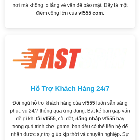
nơi mà không lo lắng về vấn đề bảo mật. Đây là một
điểm cộng lớn của
vf555 com
.
Hỗ Trợ Khách Hàng 24/7
Đội ngũ hỗ trợ khách hàng của
vf555
luôn sẵn sàng
phục vụ 24/7 thông qua ứng dụng. Bất kể bạn gặp vấn
đề gì khi
tải vf555
, cài đặt,
đăng nhập vf555
hay
trong quá trình chơi game, bạn đều có thể liên hệ để
nhận được sự trợ giúp kịp thời và chuyên nghiệp. Sự