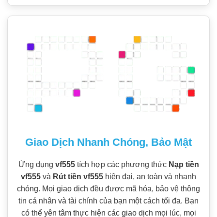
Giao Dịch Nhanh Chóng, Bảo Mật
Ứng dụng
vf555
tích hợp các phương thức
Nạp tiền
vf555
và
Rút tiền vf555
hiện đại, an toàn và nhanh
chóng. Mọi giao dịch đều được mã hóa, bảo vệ thông
tin cá nhân và tài chính của bạn một cách tối đa. Bạn
có thể yên tâm thực hiện các giao dịch mọi lúc, mọi