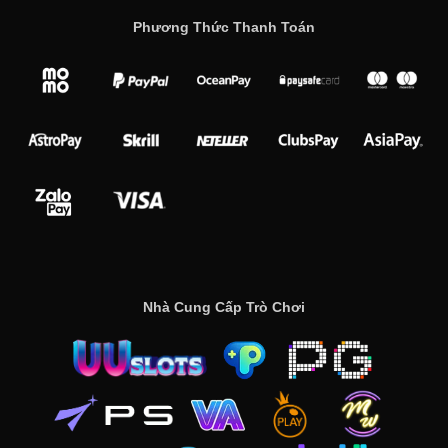
Phương Thức Thanh Toán
Nhà Cung Cấp Trò Chơi