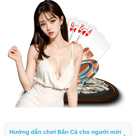
Hướng dẫn chơi Bắn Cá cho người mới