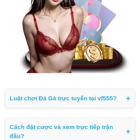
+
Luật chơi Đá Gà trực tuyến tại vf555?
Cách đặt cược và xem trực tiếp trận
+
đấu?
Chọn trận đấu: