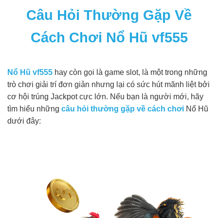
Truy cập trang Thể Thao:
Kèo Tài Xỉu (Over/Under):
Câu Hỏi Thường Gặp Về
Chọn kèo và số tiền cược:
Phân tích thông tin trận đấu:
vf555 nhà cái
Cách Chơi Nổ Hũ vf555
Kèo Phạt Góc:
Xác nhận cược:
Kèo Thẻ Phạt:
Tham khảo các diễn đàn cá cược:
Nổ Hũ vf555
hay còn gọi là game slot, là một trong những
Kèo Cược Xiên (Mix Parlay):
trò chơi giải trí đơn giản nhưng lại có sức hút mãnh liệt bởi
Theo dõi biến động kèo:
cơ hội trúng Jackpot cực lớn. Nếu bạn là người mới, hãy
tìm hiểu những
câu hỏi thường gặp về cách chơi
Nổ Hũ
dưới đây: