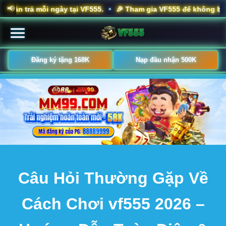
📢
 mỗi ngày tại VF555.
🎉 Tham gia VF555 để không bỏ lỡ những 
•
Đăng ký tặng 168K
Nạp đầu nhận 500K
Câu Hỏi Thường Gặp Về
Cách Chơi vf555 2026 –