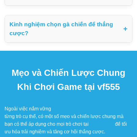
vf555.com
Xem trực tiếp:
Kinh nghiệm chọn gà chiến để thắng
+
cược?
Đăng nhập vf555:
Đặt cược:
nạp tiền vf555
Chọn sảnh Đá Gà:
Theo dõi kết quả:
Lựa chọn trận đấu:
Mẹo và Chiến Lược Chung
Xem xét lịch sử đấu:
Khi Chơi Game tại vf555
Quan sát thể trạng:
Đặt cược:
Phong cách chiến đấu:
Ngoài việc nắm vững
câu hỏi thường gặp về cách chơi
Xem trực tiếp:
từng trò cụ thể, có một số mẹo và chiến lược chung mà
bạn có thể áp dụng cho mọi trò chơi tại
vf555.com
để tối
Theo dõi các cao thủ:
ưu hóa trải nghiệm và tăng cơ hội thắng cược.