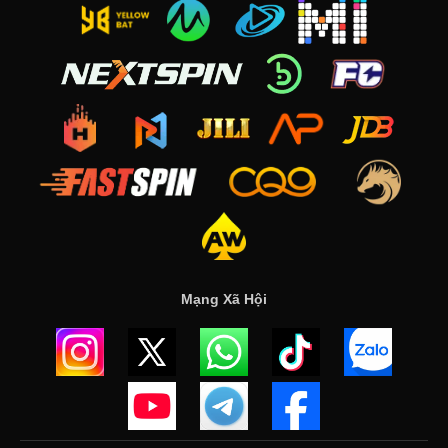
Mạng Xã Hội