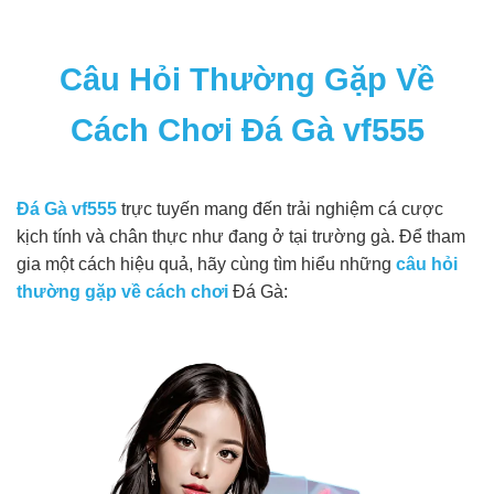
Chọn loại hình xổ số:
Mega 6/45, Power 6/55:
Chọn số và mức cược:
Câu Hỏi Thường Gặp Về
Phân tích thống kê:
Cách Chơi Đá Gà vf555
Xác nhận:
Chơi theo nhóm:
Đá Gà vf555
trực tuyến mang đến trải nghiệm cá cược
Chọn số theo cảm tính hoặc giấc mơ:
kịch tính và chân thực như đang ở tại trường gà. Để tham
gia một cách hiệu quả, hãy cùng tìm hiểu những
câu hỏi
Kiên trì:
thường gặp về cách chơi
Đá Gà: