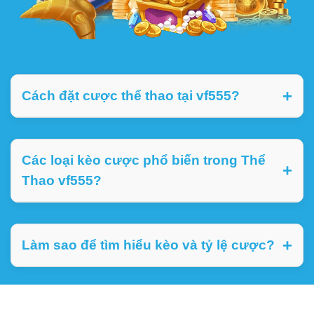
+
Cách đặt cược thể thao tại vf555?
Các loại kèo cược phổ biến trong Thể
+
Thao vf555?
Đăng nhập vf555:
vf555.com
đăng
nhập
đăng ký
Chọn mục Thể Thao:
+
Làm sao để tìm hiểu kèo và tỷ lệ cược?
Kèo Châu Á (Handicap):
Chọn môn thể thao và trận đấu:
Kèo Châu Âu (1X2):