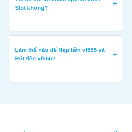
+
Slot không?
Làm thế nào để Nạp tiền vf555 và
+
Rút tiền vf555?