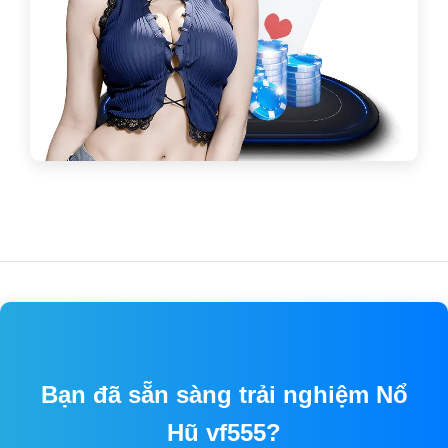
Bạn đã sẵn sàng trải nghiệm Nổ
Hũ vf555?