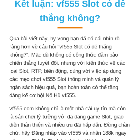
Kết luận: vf555 Slot có dễ
thắng không?
Qua bài viết này, hy vọng bạn đã có cái nhìn rõ
ràng hơn về câu hỏi "vf555 Slot có dễ thắng
không?". Mặc dù không có công thức đảm bảo
chiến thắng tuyệt đối, nhưng với kiến thức về các
loại Slot, RTP, biến động, cùng với việc áp dụng
các mẹo chơi vf555 Slot thông minh và quản lý
ngân sách hiệu quả, bạn hoàn toàn có thể tăng
đáng kể cơ hội Nổ Hũ vf555.
vf555.com không chỉ là một nhà cái uy tín mà còn
là sân chơi lý tưởng với đa dạng game Slot, giao
diện thân thiện và nhiều ưu đãi hấp dẫn. Đừng chần
chừ, hãy Đăng nhập vào vf555 và nhận 188k ngay