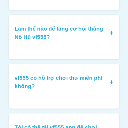
Làm thế nào để tăng cơ hội thắng
+
Nổ Hũ vf555?
vf555 có hỗ trợ chơi thử miễn phí
+
không?
Tôi có thể tải vf555 app để chơi