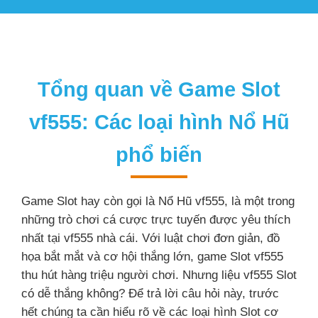
Tổng quan về Game Slot
vf555: Các loại hình Nổ Hũ
phổ biến
Game Slot hay còn gọi là Nổ Hũ vf555, là một trong
những trò chơi cá cược trực tuyến được yêu thích
nhất tại vf555 nhà cái. Với luật chơi đơn giản, đồ
họa bắt mắt và cơ hội thắng lớn, game Slot vf555
thu hút hàng triệu người chơi. Nhưng liệu vf555 Slot
có dễ thắng không? Để trả lời câu hỏi này, trước
hết chúng ta cần hiểu rõ về các loại hình Slot cơ