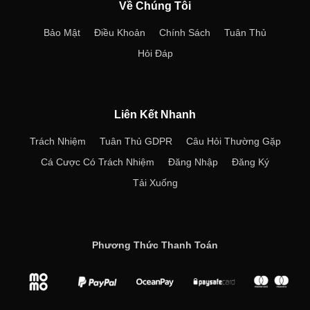
Về Chúng Tôi
Bảo Mật
Điều Khoản
Chính Sách
Tuân Thủ
Hỏi Đáp
Liên Kết Nhanh
Trách Nhiệm
Tuân Thủ GDPR
Câu Hỏi Thường Gặp
Cá Cược Có Trách Nhiệm
Đăng Nhập
Đăng Ký
Tải Xuống
Phương Thức Thanh Toán