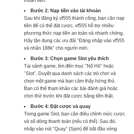
thuận tiện.
Bước 2: Nạp tiền vào tài khoản
Sau khi đăng ký vf555 thành công, bạn cần nạp
tiền để có thể đặt cược. vf555 hỗ trợ nhiều
phương thức nạp tiền an toàn và nhanh chóng.
Hãy tận dụng các ưu đãi "Đăng nhập vào vf555
và nhận 188k" cho người mới.
Bước 3: Chọn game Slot yêu thích
Tại sảnh game, tìm đến mục "Nổ Hũ" hoặc
"Slot". Duyệt qua danh sách các trò chơi và
chọn một game mà bạn cảm thấy hứng thú.
Bạn có thể tham khảo các bài đánh giá hoặc
chơi thử trước khi đặt cược bằng tiền thật.
Bước 4: Đặt cược và quay
Trong game Slot, bạn cần điều chỉnh mức cược
và số dòng thanh toán (nếu có thể). Sau đó,
nhấp vào nút "Quay" (Spin) để bắt đầu vòng