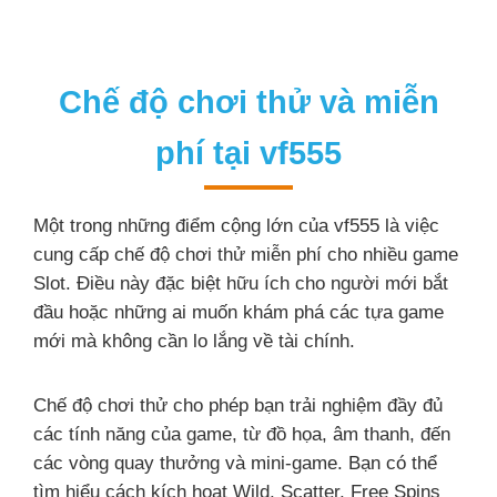
Chế độ chơi thử và miễn
phí tại vf555
Một trong những điểm cộng lớn của vf555 là việc
cung cấp chế độ chơi thử miễn phí cho nhiều game
Slot. Điều này đặc biệt hữu ích cho người mới bắt
đầu hoặc những ai muốn khám phá các tựa game
mới mà không cần lo lắng về tài chính.
Chế độ chơi thử cho phép bạn trải nghiệm đầy đủ
các tính năng của game, từ đồ họa, âm thanh, đến
các vòng quay thưởng và mini-game. Bạn có thể
tìm hiểu cách kích hoạt Wild, Scatter, Free Spins