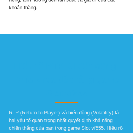
khoản thắng.
Hiểu rõ RTP & Biến động:
Chìa khóa để thắng game
Slot vf555
RTP (Return to Player) và biến động (Volatility) là
hai yếu tố quan trọng nhất quyết định khả năng
chiến thắng của bạn trong game Slot vf555. Hiểu rõ