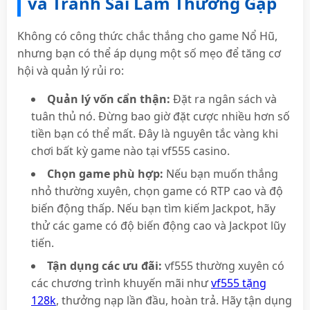
và Tránh Sai Lầm Thường Gặp
Không có công thức chắc thắng cho game Nổ Hũ,
nhưng bạn có thể áp dụng một số mẹo để tăng cơ
hội và quản lý rủi ro:
Quản lý vốn cẩn thận:
Đặt ra ngân sách và
tuân thủ nó. Đừng bao giờ đặt cược nhiều hơn số
tiền bạn có thể mất. Đây là nguyên tắc vàng khi
chơi bất kỳ game nào tại vf555 casino.
Chọn game phù hợp:
Nếu bạn muốn thắng
nhỏ thường xuyên, chọn game có RTP cao và độ
biến động thấp. Nếu bạn tìm kiếm Jackpot, hãy
thử các game có độ biến động cao và Jackpot lũy
tiến.
Tận dụng các ưu đãi:
vf555 thường xuyên có
các chương trình khuyến mãi như
vf555 tặng
128k
, thưởng nạp lần đầu, hoàn trả. Hãy tận dụng