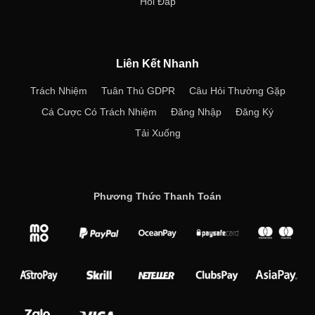
Hỏi Đáp
Liên Kết Nhanh
Trách Nhiệm
Tuân Thủ GDPR
Câu Hỏi Thường Gặp
Cá Cược Có Trách Nhiệm
Đăng Nhập
Đăng Ký
Tải Xuống
Phương Thức Thanh Toán