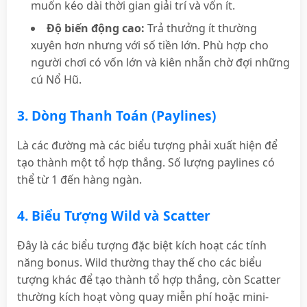
muốn kéo dài thời gian giải trí và vốn ít.
Độ biến động cao:
Trả thưởng ít thường
xuyên hơn nhưng với số tiền lớn. Phù hợp cho
người chơi có vốn lớn và kiên nhẫn chờ đợi những
cú Nổ Hũ.
3. Dòng Thanh Toán (Paylines)
Là các đường mà các biểu tượng phải xuất hiện để
tạo thành một tổ hợp thắng. Số lượng paylines có
thể từ 1 đến hàng ngàn.
4. Biểu Tượng Wild và Scatter
Đây là các biểu tượng đặc biệt kích hoạt các tính
năng bonus. Wild thường thay thế cho các biểu
tượng khác để tạo thành tổ hợp thắng, còn Scatter
thường kích hoạt vòng quay miễn phí hoặc mini-