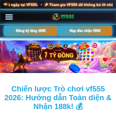
📢
i VF555.
🎉 Tham gia VF555 để không bỏ lỡ những giải thưởng 
•
Đăng ký tặng 168K
Nạp đầu nhận 500K
Chiến lược Trò chơi vf555
2026: Hướng dẫn Toàn diện &
Nhận 188k! 💰