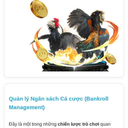
Quản lý Ngân sách Cá cược (Bankroll
Management)
Đây là một trong những
chiến lược trò chơi
quan