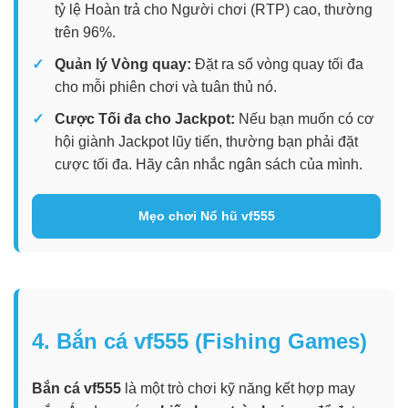
tỷ lệ Hoàn trả cho Người chơi (RTP) cao, thường
trên 96%.
Quản lý Vòng quay:
Đặt ra số vòng quay tối đa
cho mỗi phiên chơi và tuân thủ nó.
Cược Tối đa cho Jackpot:
Nếu bạn muốn có cơ
hội giành Jackpot lũy tiến, thường bạn phải đặt
cược tối đa. Hãy cân nhắc ngân sách của mình.
Mẹo chơi Nổ hũ vf555
4. Bắn cá vf555 (Fishing Games)
Bắn cá vf555
là một trò chơi kỹ năng kết hợp may