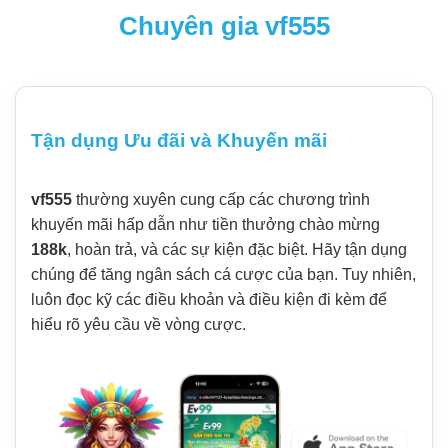
Chuyên gia vf555
Tận dụng Ưu đãi và Khuyến mãi
vf555
thường xuyên cung cấp các chương trình
khuyến mãi hấp dẫn như tiền thưởng chào mừng
188k
, hoàn trả, và các sự kiện đặc biệt. Hãy tận dụng
chúng để tăng ngân sách cá cược của bạn. Tuy nhiên,
luôn đọc kỹ các điều khoản và điều kiện đi kèm để
hiểu rõ yêu cầu về vòng cược.