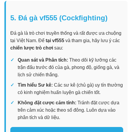
5. Đá gà vf555 (Cockfighting)
Đá gà là trò chơi truyền thống và rất được ưa chuộng
tại Việt Nam. Để
tại vf555
và tham gia, hãy lưu ý các
chiến lược trò chơi
sau:
Quan sát và Phân tích:
Theo dõi kỹ lưỡng các
trận đấu trước đó của gà, phong độ, giống gà, và
lịch sử chiến thắng.
Tìm hiểu Sư kê:
Các sư kê (chủ gà) uy tín thường
có kinh nghiệm huấn luyện gà chiến tốt.
Không đặt cược cảm tính:
Tránh đặt cược dựa
trên cảm xúc hoặc theo số đông. Luôn dựa vào
phân tích và dữ liệu.