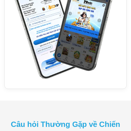
Câu hỏi Thường Gặp về Chiến