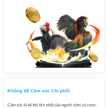
Không để Cảm xúc Chi phối
Cảm xúc là kẻ thù lớn nhất của người chơi cá cược.