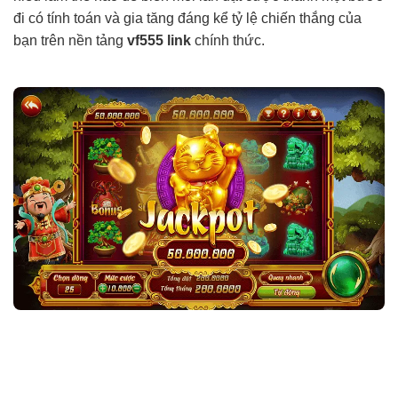
đi có tính toán và gia tăng đáng kể tỷ lệ chiến thắng của
bạn trên nền tảng
vf555 link
chính thức.