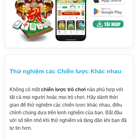
Thử nghiệm các Chiến lược Khác nhau
Không có một
chiến lược trò chơi
nào phù hợp với
tất cả mọi người hoặc mọi trò chơi. Hãy dành thời
gian để thử nghiệm các chiến lược khác nhau, điều
chỉnh chúng dựa trên kinh nghiệm của bạn. Bắt đầu
với số tiền nhỏ khi thử nghiệm và tăng dần khi bạn đã
tự tin hơn.