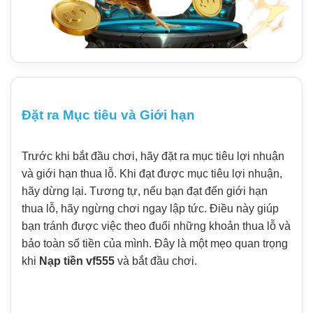
Đặt ra Mục tiêu và Giới hạn
Trước khi bắt đầu chơi, hãy đặt ra mục tiêu lợi nhuận
và giới hạn thua lỗ. Khi đạt được mục tiêu lợi nhuận,
hãy dừng lại. Tương tự, nếu bạn đạt đến giới hạn
thua lỗ, hãy ngừng chơi ngay lập tức. Điều này giúp
bạn tránh được việc theo đuổi những khoản thua lỗ và
bảo toàn số tiền của mình. Đây là một mẹo quan trọng
khi
Nạp tiền vf555
và bắt đầu chơi.