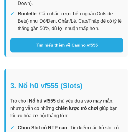
Down).
Roulette:
Cân nhắc cược bên ngoài (Outside
Bets) như Đỏ/Đen, Chẵn/Lẻ, Cao/Thấp để có tỷ lệ
thắng gần 50%, dù lợi nhuận thấp hơn.
Tìm hiểu thêm về Casino vf555
3. Nổ hũ vf555 (Slots)
Trò chơi
Nổ hũ vf555
chủ yếu dựa vào may mắn,
nhưng vẫn có những
chiến lược trò chơi
giúp bạn
tối ưu hóa cơ hội thắng lớn:
Chọn Slot có RTP cao:
Tìm kiếm các trò slot có