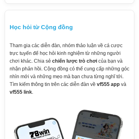
Học hỏi từ Cộng đồng
Tham gia các diễn đàn, nhóm thảo luận về cá cược
trực tuyến để học hỏi kinh nghiệm từ những người
chơi khác. Chia sẻ
chiến lược trò chơi
của bạn và
nhận phản hồi. Cộng đồng có thể cung cấp những góc
nhìn mới và những mẹo mà bạn chưa từng nghĩ tới.
Tìm kiếm thông tin trên các diễn đàn về
vf555 app
và
vf555 link
.