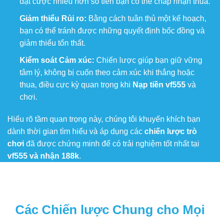
đặt cược nhiều hơn số tiền bạn có thể chấp nhận thua.
Giảm thiểu Rủi ro:
Bằng cách tuân thủ một kế hoạch,
bạn có thể tránh được những quyết định bốc đồng và
giảm thiểu tổn thất.
Kiểm soát Cảm xúc:
Chiến lược giúp bạn giữ vững
tâm lý, không bị cuốn theo cảm xúc khi thắng hoặc
thua, điều cực kỳ quan trọng khi
Nạp tiền vf555
và
chơi.
Hiểu rõ tầm quan trọng này, chúng tôi khuyến khích bạn
dành thời gian tìm hiểu và áp dụng các
chiến lược trò
chơi
đã được chứng minh để có trải nghiệm tốt nhất tại
vf555 và nhận 188k
.
Các Chiến lược Chung cho Mọi