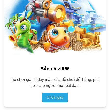
Bắn cá vf555
Trò chơi giải trí đầy màu sắc, dễ chơi dễ thắng, phù
hợp cho người mới bắt đầu.
Chơi ngay