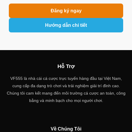
Đăng ký ngay
Hướng dẫn chi tiết
Hỗ Trợ
VF555 là nhà cái cá cược trực tuyến hàng đầu tại Việt Nam,
cung cấp đa dạng trò chơi và trải nghiệm giải trí đỉnh cao.
Chúng tôi cam kết mang đến môi trường cá cược an toàn, công
bằng và minh bạch cho mọi người chơi.
Về Chúng Tôi