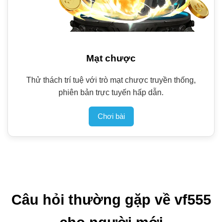
Mạt chược
Thử thách trí tuệ với trò mạt chược truyền thống,
phiên bản trực tuyến hấp dẫn.
Chơi bài
Câu hỏi thường gặp về vf555