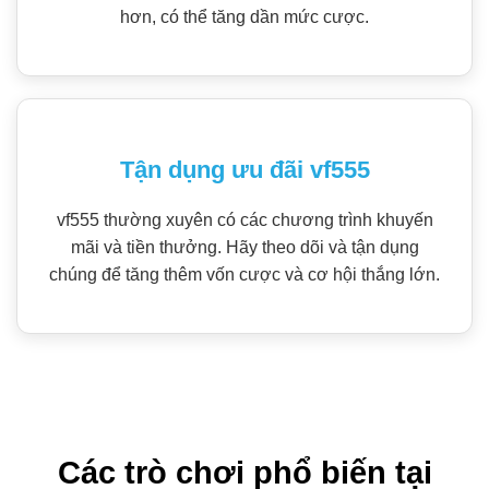
hơn, có thể tăng dần mức cược.
Tận dụng ưu đãi vf555
vf555 thường xuyên có các chương trình khuyến
mãi và tiền thưởng. Hãy theo dõi và tận dụng
chúng để tăng thêm vốn cược và cơ hội thắng lớn.
Các trò chơi phổ biến tại