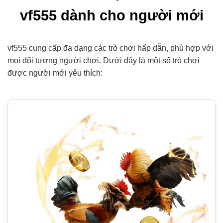
vf555 dành cho người mới
vf555 cung cấp đa dạng các trò chơi hấp dẫn, phù hợp với
mọi đối tượng người chơi. Dưới đây là một số trò chơi
được người mới yêu thích: