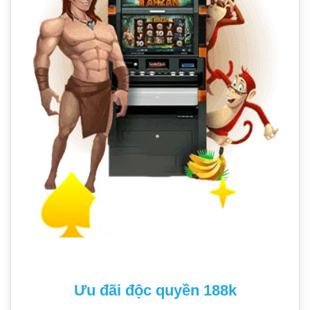
Ưu đãi độc quyền 188k