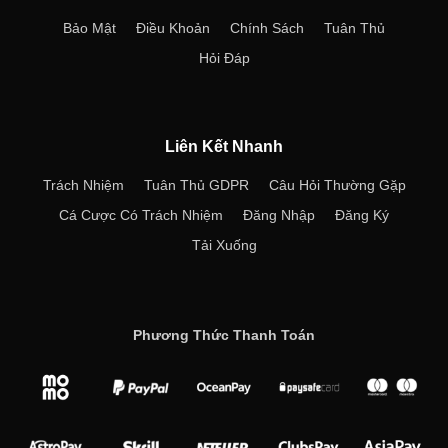
Bảo Mật
Điều Khoản
Chính Sách
Tuân Thủ
Hỏi Đáp
Liên Kết Nhanh
Trách Nhiệm
Tuân Thủ GDPR
Câu Hỏi Thường Gặp
Cá Cược Có Trách Nhiệm
Đăng Nhập
Đăng Ký
Tải Xuống
Phương Thức Thanh Toán