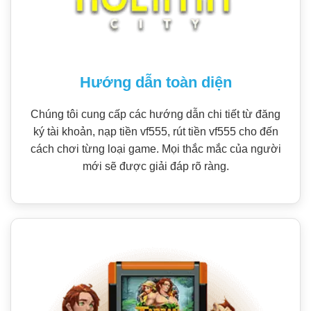
Hướng dẫn toàn diện
Chúng tôi cung cấp các hướng dẫn chi tiết từ đăng
ký tài khoản, nạp tiền vf555, rút tiền vf555 cho đến
cách chơi từng loại game. Mọi thắc mắc của người
mới sẽ được giải đáp rõ ràng.