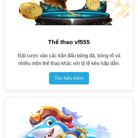
Thể thao vf555
Đặt cược vào các trận đấu bóng đá, bóng rổ và
nhiều môn thể thao khác với tỷ lệ kèo hấp dẫn.
Tìm hiểu thêm