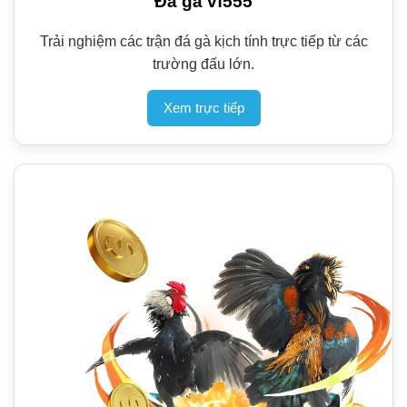
Đá gà vf555
Trải nghiệm các trận đá gà kịch tính trực tiếp từ các
trường đấu lớn.
Xem trực tiếp