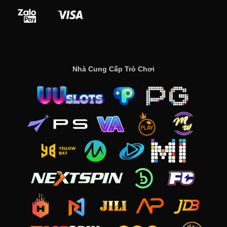
Nhà Cung Cấp Trò Chơi