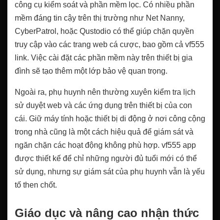
công cụ kiểm soát và phần mềm lọc. Có nhiều phần
mềm đáng tin cậy trên thị trường như Net Nanny,
CyberPatrol, hoặc Qustodio có thể giúp chặn quyền
truy cập vào các trang web cá cược, bao gồm cả vf555
link. Việc cài đặt các phần mềm này trên thiết bị gia
đình sẽ tạo thêm một lớp bảo vệ quan trọng.
Ngoài ra, phụ huynh nên thường xuyên kiểm tra lịch
sử duyệt web và các ứng dụng trên thiết bị của con
cái. Giữ máy tính hoặc thiết bị di động ở nơi công cộng
trong nhà cũng là một cách hiệu quả để giám sát và
ngăn chặn các hoạt động không phù hợp. vf555 app
được thiết kế để chỉ những người đủ tuổi mới có thể
sử dụng, nhưng sự giám sát của phụ huynh vẫn là yếu
tố then chốt.
Giáo dục và nâng cao nhận thức