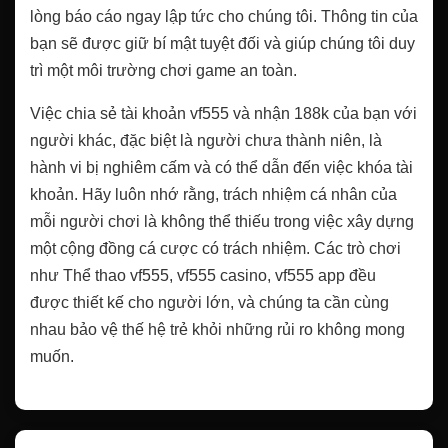
lòng báo cáo ngay lập tức cho chúng tôi. Thông tin của
bạn sẽ được giữ bí mật tuyệt đối và giúp chúng tôi duy
trì một môi trường chơi game an toàn.
Việc chia sẻ tài khoản vf555 và nhận 188k của bạn với
người khác, đặc biệt là người chưa thành niên, là
hành vi bị nghiêm cấm và có thể dẫn đến việc khóa tài
khoản. Hãy luôn nhớ rằng, trách nhiệm cá nhân của
mỗi người chơi là không thể thiếu trong việc xây dựng
một cộng đồng cá cược có trách nhiệm. Các trò chơi
như Thể thao vf555, vf555 casino, vf555 app đều
được thiết kế cho người lớn, và chúng ta cần cùng
nhau bảo vệ thế hệ trẻ khỏi những rủi ro không mong
muốn.