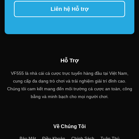
Liên hệ Hỗ trợ
Hỗ Trợ
VF555 là nhà cái cá cược trực tuyến hàng đầu tại Việt Nam,
cung cấp đa dạng trò chơi và trải nghiệm giải trí đỉnh cao.
Chúng tôi cam kết mang đến môi trường cá cược an toàn, công
bằng và minh bạch cho mọi người chơi.
Về Chúng Tôi
Bảo Mật
Điều Khoản
Chính Sách
Tuân Thủ