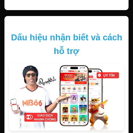
Dấu hiệu nhận biết và cách
hỗ trợ