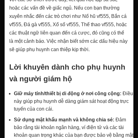
hoặc các vấn đề về giấc ngủ. Nếu con bạn thường
xuyên nhắc đến các trò chơi như Nổ hũ vf555, Bắn cá
vf555, Đá gà vf555, Xổ số vf555, Thể thao vf555, hoặc
các thuật ngữ liên quan đến cá cược, đó cũng có thể
là một cảnh báo. Việc nhận biết sớm các dấu hiệu này
sẽ giúp phụ huynh can thiệp kịp thời.
Lời khuyên dành cho phụ huynh
và người giám hộ
Giữ máy tính/thiết bị di động ở nơi công cộng:
Điều
này giúp phụ huynh dễ dàng giám sát hoạt động trực
tuyến của con cái.
Sử dụng mật khẩu mạnh và không chia sẻ:
Đảm
bảo rằng tài khoản ngân hàng, ví điện tử và các tài
khoản quan trọng khác của bạn được bảo vệ bằng mật