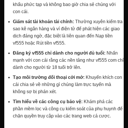
khẩu phức tạp và không bao giờ chia sẻ chúng với
con cái.
Giám sát tài khoản tài chính:
Thường xuyên kiểm tra
sao kê ngân hàng và ví điện tử để phát hiện các giao
dịch đáng ngờ, đặc biệt là liên quan đến Nạp tiền
vf555 hoặc Rút tiền vf555.
Đăng ký vf555 chỉ dành cho người đủ tuổi:
Nhấn
mạnh với con cái rằng các nền tảng như vf555 com chỉ
dành cho người từ 18 tuổi trở lên.
Tạo môi trường đối thoại cởi mở:
Khuyến khích con
cái chia sẻ về những gì chúng làm trực tuyến mà
không sợ bị phán xét.
Tìm hiểu về các công cụ bảo vệ:
Khám phá các
phần mềm lọc và công cụ kiểm soát của phụ huynh để
chặn quyền truy cập vào các trang web cá cược.