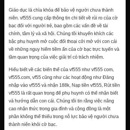
Giáo dục là chìa khóa để bảo vệ người chưa thành
niên. vf555 cung cấp thông tin chi tiết về rủi ro của cờ
bạc đối với người trẻ, bao gồm các vấn đề về tài
chính, tâm lý và xã hội. Chúng tôi khuyến khích các
bậc phụ huynh mở cuộc đối thoại cởi mở với con cái
về những nguy hiểm tiềm ẩn của cờ bạc trực tuyến và
tầm quan trọng của việc giải trí có trách nhiệm.
Hiểu biết về các biến thể của vf555 như vf555 com,
vf555.com, vf55 cũng như các hoạt động như Đăng
nhập vào vf555 và nhận 188k, Nạp tiền vf555, Rút tiền
vf555 là rất quan trọng để phụ huynh có thể nhận biết
và hướng dẫn con cái. Chúng tôi tin rằng việc nâng
cao nhận thức trong gia đình và cộng đồng là một
phần không thể thiếu trong nỗ lực bảo vệ người chưa
thành niên khỏi cờ bạc.