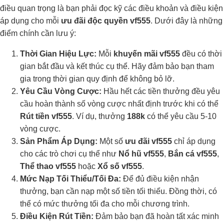
điều quan trọng là bạn phải đọc kỹ các điều khoản và điều kiện
áp dụng cho mỗi
ưu đãi độc quyền vf555
. Dưới đây là những
điểm chính cần lưu ý:
Thời Gian Hiệu Lực:
Mỗi
khuyến mãi vf555
đều có thời
gian bắt đầu và kết thúc cụ thể. Hãy đảm bảo bạn tham
gia trong thời gian quy định để không bỏ lỡ.
Yêu Cầu Vòng Cược:
Hầu hết các tiền thưởng đều yêu
cầu hoàn thành số vòng cược nhất định trước khi có thể
Rút tiền vf555
. Ví dụ, thưởng
188k
có thể yêu cầu 5-10
vòng cược.
Sản Phẩm Áp Dụng:
Một số
ưu đãi vf555
chỉ áp dụng
cho các trò chơi cụ thể như
Nổ hũ vf555
,
Bắn cá vf555
,
Thể thao vf555
hoặc
Xổ số vf555
.
Mức Nạp Tối Thiểu/Tối Đa:
Để đủ điều kiện nhận
thưởng, bạn cần nạp một số tiền tối thiểu. Đồng thời, có
thể có mức thưởng tối đa cho mỗi chương trình.
Điều Kiện Rút Tiền:
Đảm bảo bạn đã hoàn tất xác minh