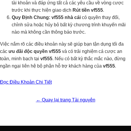
tài khoản và đáp ứng tất cả các yêu cầu về vòng cược
trước khi thực hiện giao dịch
Rút tiền vf555
.
Quy Định Chung:
vf555 nhà cái
có quyền thay đổi,
chỉnh sửa hoặc hủy bỏ bất kỳ chương trình khuyến mãi
nào mà không cần thông báo trước.
Việc nắm rõ các điều khoản này sẽ giúp bạn tận dụng tối đa
các
ưu đãi độc quyền vf555
và có trải nghiệm cá cược an
toàn, minh bạch tại
vf555
. Nếu có bất kỳ thắc mắc nào, đừng
ngần ngại liên hệ bộ phận hỗ trợ khách hàng của
vf555
.
Đọc Điều Khoản Chi Tiết
← Quay lại trang Tài nguyên