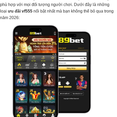
phù hợp với mọi đối tượng người chơi. Dưới đây là những
loại
ưu đãi vf555
nổi bật nhất mà bạn không thể bỏ qua trong
năm 2026: