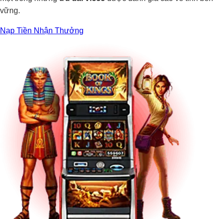
vững.
Nạp Tiền Nhận Thưởng