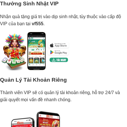
Thưởng Sinh Nhật VIP
Nhận quà tặng giá trị vào dịp sinh nhật, tùy thuộc vào cấp độ
VIP của bạn tại
vf555
.
Quản Lý Tài Khoản Riêng
Thành viên VIP sẽ có quản lý tài khoản riêng, hỗ trợ 24/7 và
giải quyết mọi vấn đề nhanh chóng.