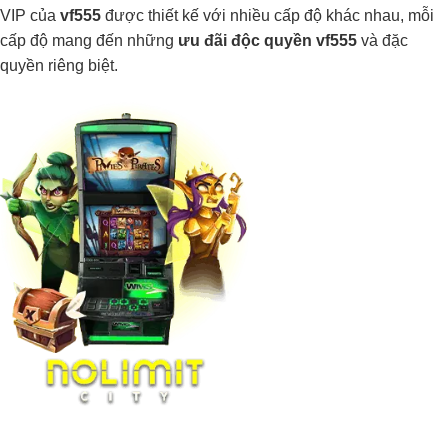
VIP của
vf555
được thiết kế với nhiều cấp độ khác nhau, mỗi
cấp độ mang đến những
ưu đãi độc quyền vf555
và đặc
quyền riêng biệt.