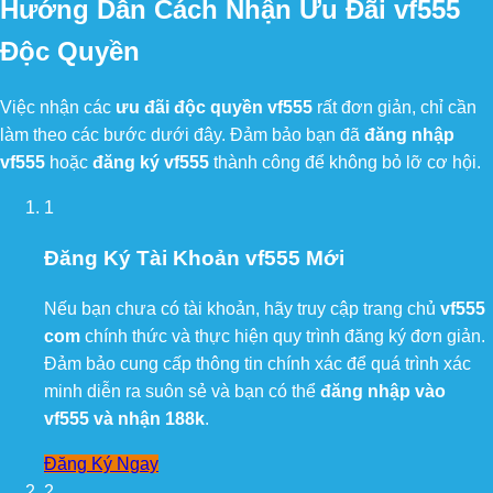
Hướng Dẫn Cách Nhận Ưu Đãi vf555
Độc Quyền
Việc nhận các
ưu đãi độc quyền vf555
rất đơn giản, chỉ cần
làm theo các bước dưới đây. Đảm bảo bạn đã
đăng nhập
vf555
hoặc
đăng ký vf555
thành công để không bỏ lỡ cơ hội.
1
Đăng Ký Tài Khoản vf555 Mới
Nếu bạn chưa có tài khoản, hãy truy cập trang chủ
vf555
com
chính thức và thực hiện quy trình đăng ký đơn giản.
Đảm bảo cung cấp thông tin chính xác để quá trình xác
minh diễn ra suôn sẻ và bạn có thể
đăng nhập vào
vf555 và nhận 188k
.
Đăng Ký Ngay
2