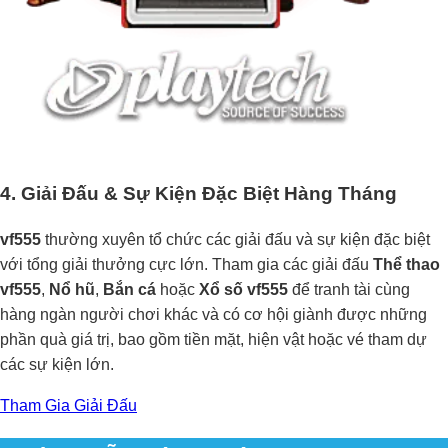
4. Giải Đấu & Sự Kiện Đặc Biệt Hàng Tháng
vf555
thường xuyên tổ chức các giải đấu và sự kiện đặc biệt
với tổng giải thưởng cực lớn. Tham gia các giải đấu
Thể thao
vf555
,
Nổ hũ
,
Bắn cá
hoặc
Xổ số vf555
để tranh tài cùng
hàng ngàn người chơi khác và có cơ hội giành được những
phần quà giá trị, bao gồm tiền mặt, hiện vật hoặc vé tham dự
các sự kiện lớn.
Tham Gia Giải Đấu