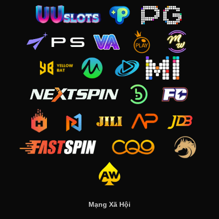
Mạng Xã Hội