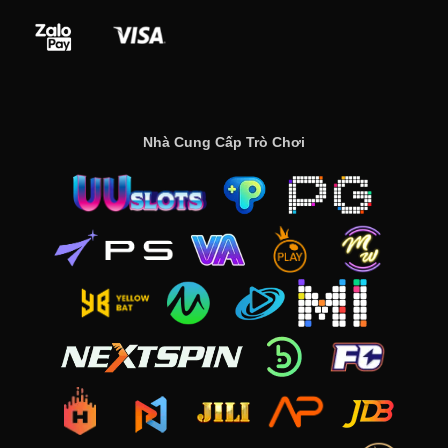
Nhà Cung Cấp Trò Chơi