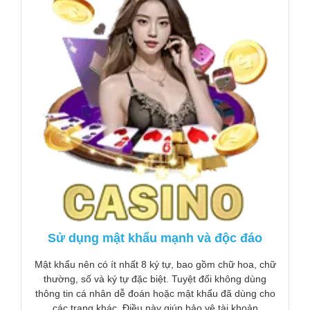
Sử dụng mật khẩu mạnh và độc đáo
Mật khẩu nên có ít nhất 8 ký tự, bao gồm chữ hoa, chữ
thường, số và ký tự đặc biệt. Tuyệt đối không dùng
thông tin cá nhân dễ đoán hoặc mật khẩu đã dùng cho
các trang khác. Điều này giúp bảo vệ tài khoản