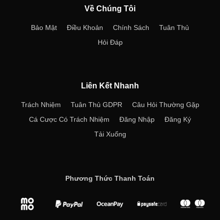
Về Chúng Tôi
Bảo Mật
Điều Khoản
Chính Sách
Tuân Thủ
Hỏi Đáp
Liên Kết Nhanh
Trách Nhiệm
Tuân Thủ GDPR
Câu Hỏi Thường Gặp
Cá Cược Có Trách Nhiệm
Đăng Nhập
Đăng Ký
Tải Xuống
Phương Thức Thanh Toán