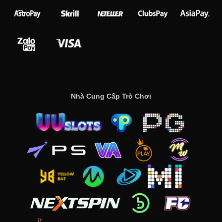
Nhà Cung Cấp Trò Chơi