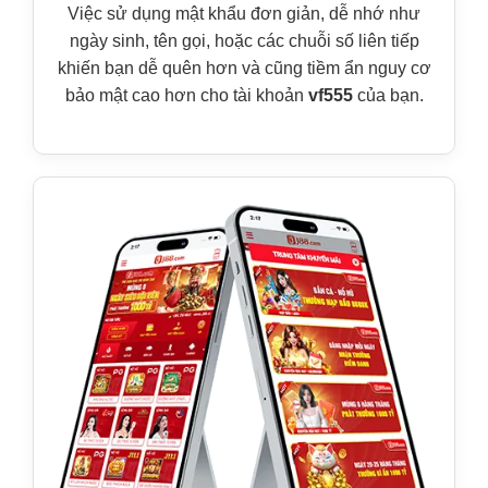
Việc sử dụng mật khẩu đơn giản, dễ nhớ như
ngày sinh, tên gọi, hoặc các chuỗi số liên tiếp
khiến bạn dễ quên hơn và cũng tiềm ẩn nguy cơ
bảo mật cao hơn cho tài khoản
vf555
của bạn.