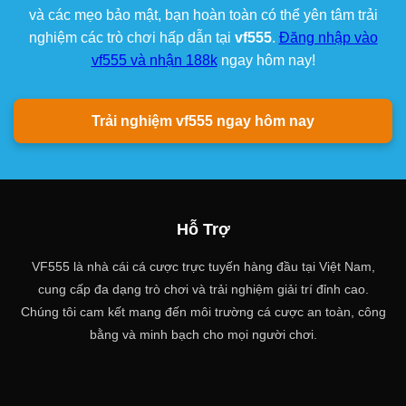
và các mẹo bảo mật, bạn hoàn toàn có thể yên tâm trải
nghiệm các trò chơi hấp dẫn tại
vf555
.
Đăng nhập vào
vf555 và nhận 188k
ngay hôm nay!
Trải nghiệm vf555 ngay hôm nay
Hỗ Trợ
VF555 là nhà cái cá cược trực tuyến hàng đầu tại Việt Nam,
cung cấp đa dạng trò chơi và trải nghiệm giải trí đỉnh cao.
Chúng tôi cam kết mang đến môi trường cá cược an toàn, công
bằng và minh bạch cho mọi người chơi.