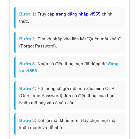
Bước 1:
Truy cập
trang đăng nhập vf555
chính
thức.
Bước 2:
Tìm và nhấp vào liên kết "Quên mật khẩu"
(Forgot Password).
Bước 3:
Nhập số điện thoại bạn đã dùng để
đăng
ký vf555
.
Bước 4:
Hệ thống sẽ gửi một mã xác minh OTP
(One-Time Password) đến số điện thoại của bạn.
Nhập mã này vào ô yêu cầu.
Bước 5:
Đặt lại mật khẩu mới. Hãy chọn một mật
khẩu mạnh và dễ nhớ.