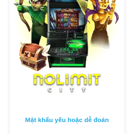
Mật khẩu yếu hoặc dễ đoán