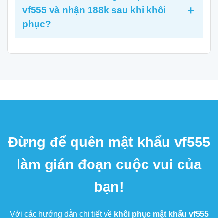
+
vf555 và nhận 188k
sau khi khôi
phục?
Đừng để
quên mật khẩu vf555
làm gián đoạn cuộc vui của
bạn!
Với các hướng dẫn chi tiết về
khôi phục mật khẩu vf555