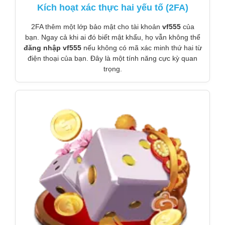
Kích hoạt xác thực hai yếu tố (2FA)
2FA thêm một lớp bảo mật cho tài khoản
vf555
của
bạn. Ngay cả khi ai đó biết mật khẩu, họ vẫn không thể
đăng nhập vf555
nếu không có mã xác minh thứ hai từ
điện thoại của bạn. Đây là một tính năng cực kỳ quan
trọng.