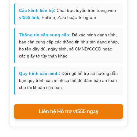
Các kênh liên hệ:
Chat trực tuyến trên trang web
vf555 link
, Hotline, Zalo hoặc Telegram.
Thông tin cần cung cấp:
Để xác minh danh tính,
bạn cần cung cấp các thông tin như tên đăng nhập,
họ tên đầy đủ, ngày sinh, số CMND/CCCD hoặc
các giấy tờ tùy thân khác.
Quy trình xác minh:
Đội ngũ hỗ trợ sẽ hướng dẫn
bạn quy trình xác minh cụ thể để đảm bảo an toàn
cho tài khoản của bạn.
Liên hệ Hỗ trợ vf555 ngay