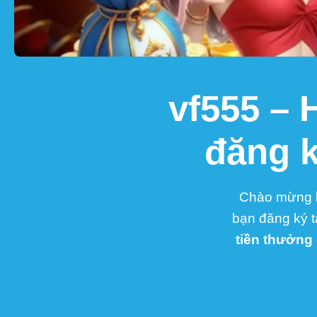
vf555 – 
đăng k
Chào mừng b
bạn đăng ký t
tiền thưởng