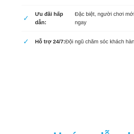
Ưu đãi hấp
Đặc biệt, người chơi mớ
✓
dẫn:
ngay
✓
Hỗ trợ 24/7:
Đội ngũ chăm sóc khách hàng