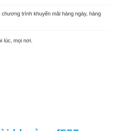
ố chương trình khuyến mãi hàng ngày, hàng
 lúc, mọi nơi.