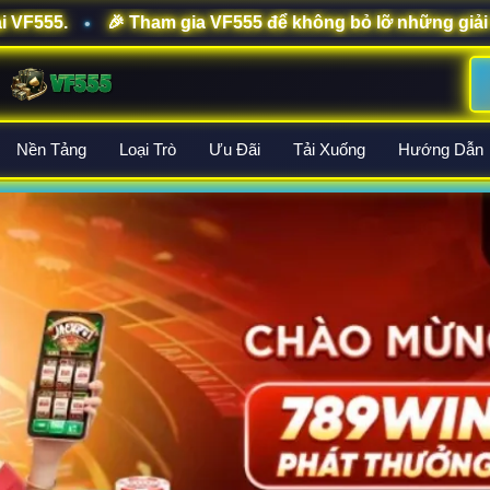
🎉 Tham gia VF555 để không bỏ lỡ những giải thưởng hấ
•
Nền Tảng
Loại Trò
Ưu Đãi
Tải Xuống
Hướng Dẫn