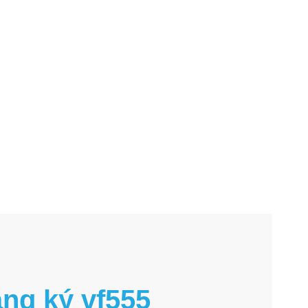
ăng ký vf555