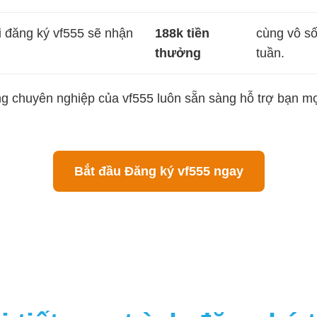
i đăng ký vf555 sẽ nhận
188k tiền
cùng vô s
thưởng
tuần.
 chuyên nghiệp của vf555 luôn sẵn sàng hỗ trợ bạn mọi
Bắt đầu Đăng ký vf555 ngay