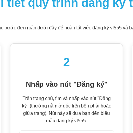
tiết quy trình đăng ký 
c bước đơn giản dưới đây để hoàn tất việc đăng ký vf555 và bắ
2
Nhấp vào nút "Đăng ký"
Trên trang chủ, tìm và nhấp vào nút "Đăng
ký" (thường nằm ở góc trên bên phải hoặc
giữa trang). Nút này sẽ đưa bạn đến biểu
mẫu đăng ký vf555.