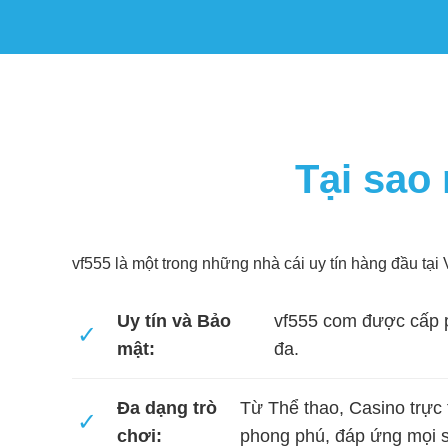
Tại sao 
vf555 là một trong những nhà cái uy tín hàng đầu tại
Uy tín và Bảo
vf555 com được cấp p
✓
mật:
đa.
Đa dạng trò
Từ Thể thao, Casino trực
✓
chơi:
phong phú, đáp ứng mọi s