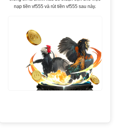
nạp tiền vf555 và rút tiền vf555 sau này.