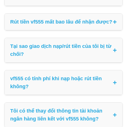
+
Rút tiền vf555 mất bao lâu để nhận được?
Tại sao giao dịch nạp/rút tiền của tôi bị từ
+
chối?
vf555 có tính phí khi nạp hoặc rút tiền
+
không?
Tôi có thể thay đổi thông tin tài khoản
+
ngân hàng liên kết với vf555 không?