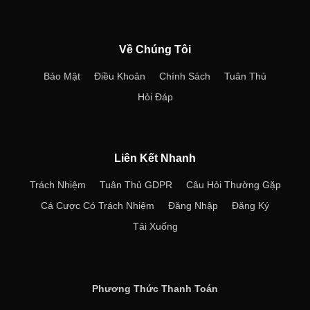
Về Chúng Tôi
Bảo Mật
Điều Khoản
Chính Sách
Tuân Thủ
Hỏi Đáp
Liên Kết Nhanh
Trách Nhiệm
Tuân Thủ GDPR
Câu Hỏi Thường Gặp
Cá Cược Có Trách Nhiệm
Đăng Nhập
Đăng Ký
Tải Xuống
Phương Thức Thanh Toán