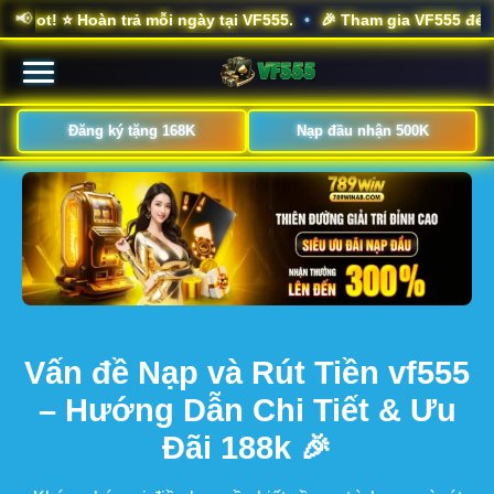
📢
ot! ⭐ Hoàn trả mỗi ngày tại VF555.
🎉 Tham gia VF555 để khôn
•
Đăng ký tặng 168K
Nạp đầu nhận 500K
Vấn đề Nạp và Rút Tiền vf555
– Hướng Dẫn Chi Tiết & Ưu
Đãi 188k 🎉