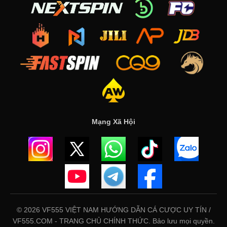
Mạng Xã Hội
©
2026
VF555 VIỆT NAM HƯỚNG DẪN CÁ CƯỢC UY TÍN /
VF555.COM - TRANG CHỦ CHÍNH THỨC. Bảo lưu mọi quyền.