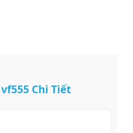
vf555 Chi Tiết