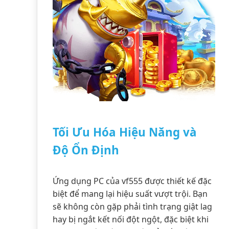
Tối Ưu Hóa Hiệu Năng và
Độ Ổn Định
Ứng dụng PC của vf555 được thiết kế đặc
biệt để mang lại hiệu suất vượt trội. Bạn
sẽ không còn gặp phải tình trạng giật lag
hay bị ngắt kết nối đột ngột, đặc biệt khi