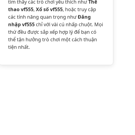
tìm thấy các trò chơi yêu thích như
Thể
thao vf555
,
Xổ số vf555
, hoặc truy cập
các tính năng quan trọng như
Đăng
nhập vf555
chỉ với vài cú nhấp chuột. Mọi
thứ đều được sắp xếp hợp lý để bạn có
thể tận hưởng trò chơi một cách thuận
tiện nhất.