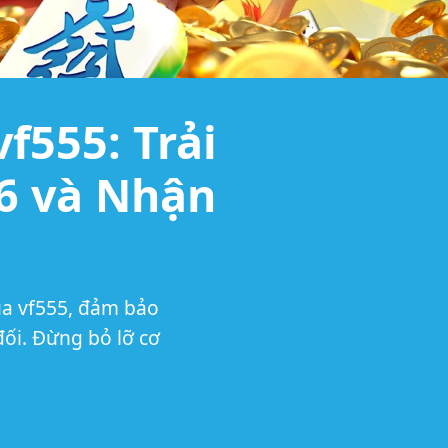
f555: Trải
6 và Nhận
ủa vf555, đảm bảo
ối. Đừng bỏ lỡ cơ