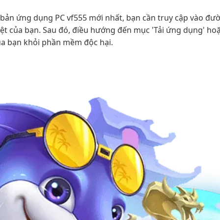
ản ứng dụng PC vf555 mới nhất, bạn cần truy cập vào đườn
yệt của bạn. Sau đó, điều hướng đến mục 'Tải ứng dụng' ho
ủa bạn khỏi phần mềm độc hại.