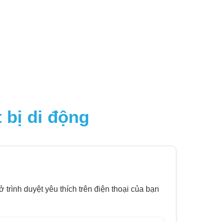
 bị di động
trình duyệt yêu thích trên điện thoại của bạn