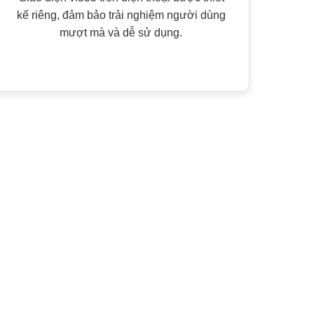
kế riêng, đảm bảo trải nghiệm người dùng
mượt mà và dễ sử dụng.