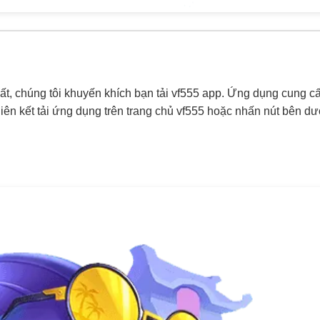
ất, chúng tôi khuyến khích bạn tải vf555 app. Ứng dụng cung c
liên kết tải ứng dụng trên trang chủ vf555 hoặc nhấn nút bên dư