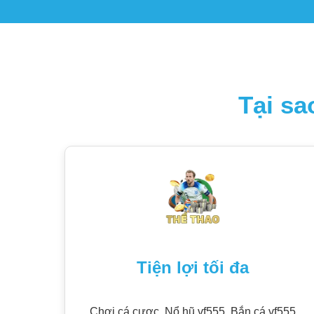
Tại sa
Tiện lợi tối đa
Chơi cá cược, Nổ hũ vf555, Bắn cá vf555