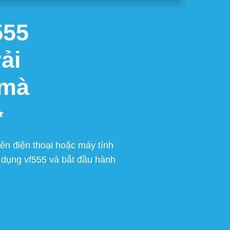
555
rải
 mà
✨
rên điện thoại hoặc máy tính
g dụng vf555 và bắt đầu hành