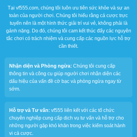
Tại vf555.com, chúng tôi luôn ưu tiên sức khỏe và sự an
toàn của người chơi. Chúng tôi hiểu rằng cá cược trực
tuyến nên là một hình thức giải trí vui vẻ, không phải là
gánh nặng. Do đó, chúng tôi cam kết thúc đẩy các nguyên
tắc chơi có trách nhiệm và cung cấp các nguồn lực hỗ trợ
cần thiết.
Nhận diện và Phòng ngừa:
Chúng tôi cung cấp
thông tin và công cụ giúp người chơi nhận diện các
dấu hiệu của vấn đề cờ bạc và phòng ngừa ngay từ
sớm.
Hỗ trợ và Tư vấn:
vf555 liên kết với các tổ chức
chuyên nghiệp cung cấp dịch vụ tư vấn và hỗ trợ cho
những người gặp khó khăn trong việc kiểm soát hành
vi cá cược.