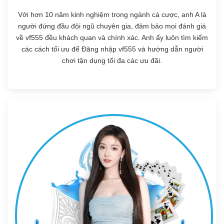
Với hơn 10 năm kinh nghiệm trong ngành cá cược, anh A là
người đứng đầu đội ngũ chuyên gia, đảm bảo mọi đánh giá
về vf555 đều khách quan và chính xác. Anh ấy luôn tìm kiếm
các cách tối ưu để Đăng nhập vf555 và hướng dẫn người
chơi tận dụng tối đa các ưu đãi.