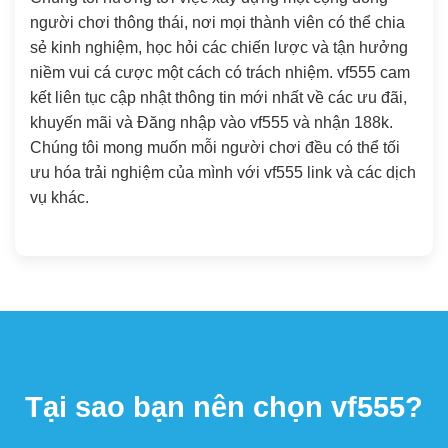
người chơi thông thái, nơi mọi thành viên có thể chia
sẻ kinh nghiệm, học hỏi các chiến lược và tận hưởng
niềm vui cá cược một cách có trách nhiệm. vf555 cam
kết liên tục cập nhật thông tin mới nhất về các ưu đãi,
khuyến mãi và Đăng nhập vào vf555 và nhận 188k.
Chúng tôi mong muốn mỗi người chơi đều có thể tối
ưu hóa trải nghiệm của mình với vf555 link và các dịch
vụ khác.
Tại sao bạn nên chọn vf555?