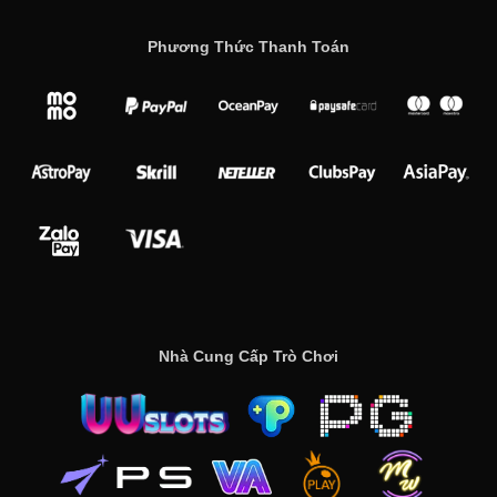
Phương Thức Thanh Toán
Nhà Cung Cấp Trò Chơi