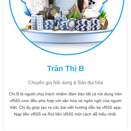
Trần Thị B
Chuyên gia Nội dung & Bản địa hóa
Chị B là người chịu trách nhiệm đảm bảo tất cả nội dung trên
vf555.com đều phù hợp với văn hóa và ngôn ngữ của người
Việt. Chị ấy giúp tạo ra các bài viết hướng dẫn tại vf555 app,
Nạp tiền vf555 và Rút tiền vf555 một cách dễ hiểu nhất.