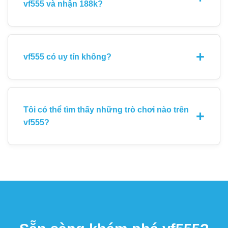
vf555 và nhận 188k?
+
vf555 có uy tín không?
Tôi có thể tìm thấy những trò chơi nào trên
+
vf555?