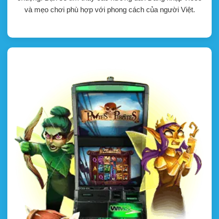
và mẹo chơi phù hợp với phong cách của người Việt.