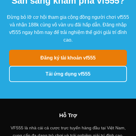
Sẵn sàng khám phá vf555?
Đừng bỏ lỡ cơ hội tham gia cộng đồng người chơi vf555
và nhận 188k cùng vô vàn ưu đãi hấp dẫn. Đăng nhập
vf555 ngay hôm nay để trải nghiệm thế giới giải trí đỉnh
cao.
Đăng ký tài khoản vf555
Tải ứng dụng vf555
Hỗ Trợ
VF555 là nhà cái cá cược trực tuyến hàng đầu tại Việt Nam,
cung cấp đa dạng trò chơi và trải nghiệm giải trí đỉnh cao.