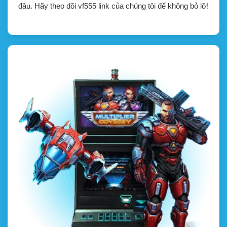
đâu. Hãy theo dõi vf555 link của chúng tôi để không bỏ lỡ!